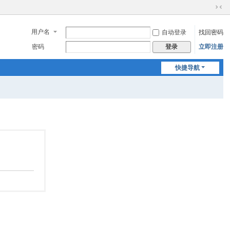
切
换
用户名
自动登录
找回密码
到
窄
密码
立即注册
登录
版
快捷导航